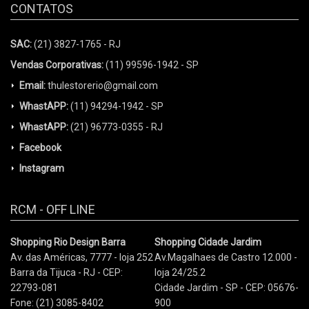
CONTATOS
SAC:
(21) 3827-1765 - RJ
Vendas Corporativas:
(11) 99596-1942 - SP
Email:
thulestorerio@gmail.com
WhastAPP:
(11) 94294-1942 - SP
WhastAPP:
(21) 96773-0355 - RJ
Facebook
Instagram
RCM - OFF LINE
Shopping Rio Design Barra
Shopping Cidade Jardim
Av. das Américas, 7777 - loja 252
Av.Magalhaes de Castro 12.000 -
Barra da Tijuca - RJ - CEP:
loja 24/25.2
22793-081
Cidade Jardim - SP - CEP: 05676-
Fone: (21) 3085-8402
900