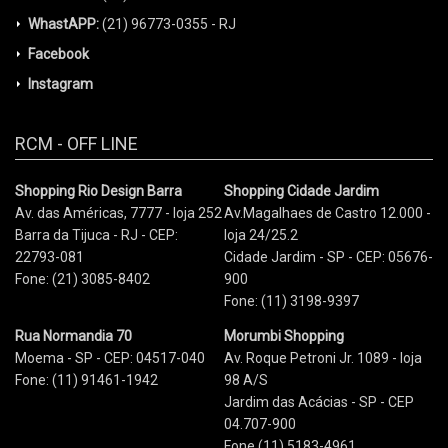
WhastAPP:
(21) 96773-0355 - RJ
Facebook
Instagram
RCM - OFF LINE
Shopping Rio Design Barra
Shopping Cidade Jardim
Av. das Américas, 7777 - loja 252
Av.Magalhaes de Castro 12.000 -
Barra da Tijuca - RJ - CEP:
loja 24/25.2
22793-081
Cidade Jardim - SP - CEP: 05676-
Fone: (21) 3085-8402
900
Fone: (11) 3198-9397
Rua Normandia 70
Morumbi Shopping
Moema - SP - CEP: 04517-040
Av. Roque Petroni Jr. 1089 - loja
Fone: (11) 91461-1942
98 A/S
Jardim das Acácias - SP - CEP
04.707-900
Fone (11) 5183-4961