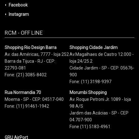
Facebook
Instagram
RCM - OFF LINE
Shopping Rio Design Barra
Shopping Cidade Jardim
Av. das Américas, 7777 - loja 252
Av.Magalhaes de Castro 12.000 -
Barra da Tijuca - RJ - CEP:
loja 24/25.2
22793-081
Cidade Jardim - SP - CEP: 05676-
Fone: (21) 3085-8402
900
Fone: (11) 3198-9397
Rua Normandia 70
Morumbi Shopping
Moema - SP - CEP: 04517-040
Av. Roque Petroni Jr. 1089 - loja
Fone: (11) 91461-1942
98 A/S
Jardim das Acácias - SP - CEP
04.707-900
Fone (11) 5183-4961
GRU AirPort