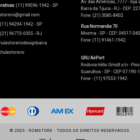
Av. das Américas, 7777 - loja 
rativas:
(11) 99596-1942 - SP
Barra da Tijuca - RJ - CEP: 2
storerio@gmail.com
Fone: (21) 3085-8402
(11) 94294-1942 - SP
Rua Normandia 70
Moema - SP - CEP: 04517-04
(21) 96773-0355 - RJ
Fone: (11) 91461-1942
thulestoreriodesignbarra
thulestorerio
GRU AirPort
Rodovia Hélio Smidt s/n - Pi
Guarulhos - SP - CEP 07.190-
Fone - (11) 97553-1942
© 2025 - RCMSTORE - TODOS OS DIREITOS RESERVADOS.