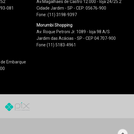
252
Av.Magalhaes de Castro 12.000 - loja 24/25.2
2793-081
Cidade Jardim - SP - CEP: 05676-900
Fone: (11) 3198-9397
Morumbi Shopping
0
Av. Roque Petroni Jr. 1089 - loja 98 A/S
Jardim das Acácias - SP - CEP 04.707-900
Fone (11) 5183-4961
so de Embarque
100