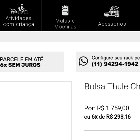
Atividades
Malas e
Acessórios
com criança
Mochilas
Bolsa Thule C
Por:
R$ 1.759,00
ou
6
x
de
R$ 293,16