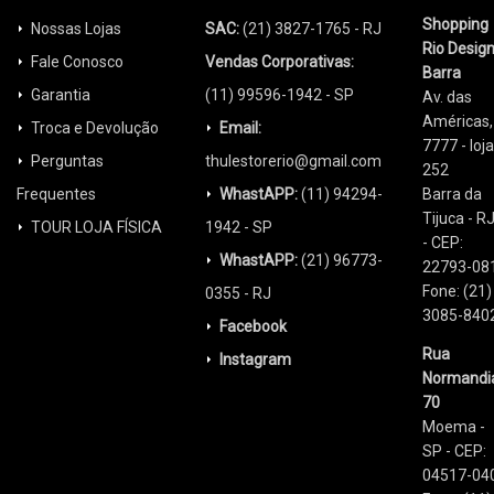
Shopping
Nossas Lojas
SAC:
(21) 3827-1765 - RJ
Rio Desig
Fale Conosco
Vendas Corporativas:
Barra
Garantia
(11) 99596-1942 - SP
Av. das
Américas,
Troca e Devolução
Email:
7777 - loja
Perguntas
thulestorerio@gmail.com
252
Frequentes
WhastAPP:
(11) 94294-
Barra da
Tijuca - R
TOUR LOJA FÍSICA
1942 - SP
- CEP:
WhastAPP:
(21) 96773-
22793-08
Fone: (21)
0355 - RJ
3085-840
Facebook
Rua
Instagram
Normandi
70
Moema -
SP - CEP:
04517-04