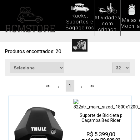
Racks,
Atividades
Malas 
Suportes e
com
Mochil
Bagageiros
criança
Produtos encontrados:
20
Acessórios
1
Suporte de Bicicleta p
Caçamba Bed Rider
R$ 5.399,00