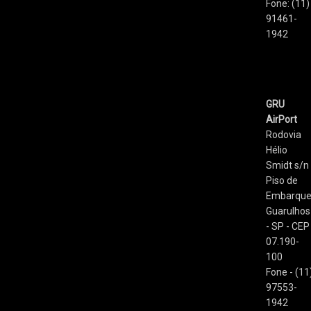
Fone: (11)
91461-
1942
GRU
AirPort
Rodovia
Hélio
Smidt s/n 
Piso de
Embarqu
Guarulhos
- SP - CEP
07.190-
100
Fone - (11
97553-
1942