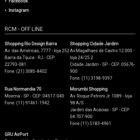
Facebook
Instagram
RCM - OFF LINE
Shopping Rio Design Barra
Shopping Cidade Jardim
Av. das Américas, 7777 - loja 252
Av.Magalhaes de Castro 12.000 -
Barra da Tijuca - RJ - CEP:
loja 24/25.2
22793-081
Cidade Jardim - SP - CEP: 05676-
Fone: (21) 3085-8402
900
Fone: (11) 3198-9397
Rua Normandia 70
Morumbi Shopping
Moema - SP - CEP: 04517-040
Av. Roque Petroni Jr. 1089 - loja
Fone: (11) 91461-1942
98 A/S
Jardim das Acácias - SP - CEP
04.707-900
Fone (11) 5183-4961
GRU AirPort