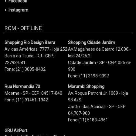
Facebook
Instagram
RCM - OFF LINE
Shopping Rio Design Barra
Shopping Cidade Jardim
Av. das Américas, 7777 - loja 252
Av.Magalhaes de Castro 12.000 -
Barra da Tijuca - RJ - CEP:
loja 24/25.2
22793-081
Cidade Jardim - SP - CEP: 05676-
Fone: (21) 3085-8402
900
Fone: (11) 3198-9397
Rua Normandia 70
Morumbi Shopping
Moema - SP - CEP: 04517-040
Av. Roque Petroni Jr. 1089 - loja
Fone: (11) 91461-1942
98 A/S
Jardim das Acácias - SP - CEP
04.707-900
Fone (11) 5183-4961
GRU AirPort