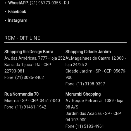
WhastAPP:
(21) 96773-0355 - RJ
Facebook
Instagram
RCM - OFF LINE
Shopping Rio Design Barra
Shopping Cidade Jardim
Av. das Américas, 7777 - loja 252
Av.Magalhaes de Castro 12.000 -
Barra da Tijuca - RJ - CEP:
loja 24/25.2
22793-081
Cidade Jardim - SP - CEP: 05676-
Fone: (21) 3085-8402
900
Fone: (11) 3198-9397
Rua Normandia 70
Morumbi Shopping
Moema - SP - CEP: 04517-040
Av. Roque Petroni Jr. 1089 - loja
Fone: (11) 91461-1942
98 A/S
Jardim das Acácias - SP - CEP
04.707-900
Fone (11) 5183-4961